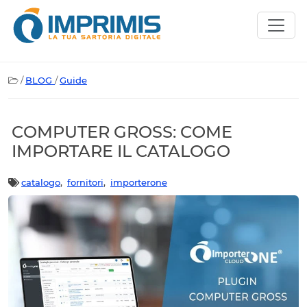
/
BLOG
/
Guide
COMPUTER GROSS: COME
IMPORTARE IL CATALOGO
catalogo
,
fornitori
,
importerone