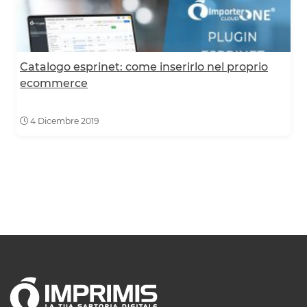
Catalogo esprinet: come inserirlo nel proprio
ecommerce
4 Dicembre 2019