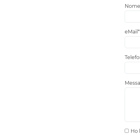
Nome
eMail*
Telef
Messa
Ho 