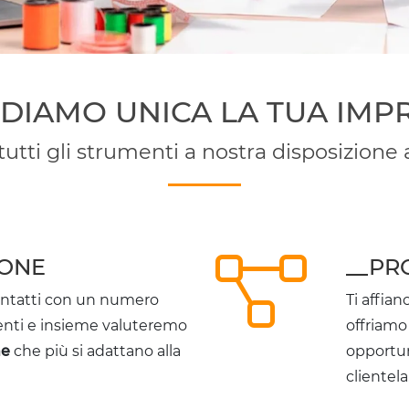
DIAMO UNICA LA TUA IMP
utti gli strumenti a nostra disposizione a
IONE
__PR
contatti con un numero
Ti affian
nti e insieme valuteremo
offriam
ne
che più si adattano alla
opportun
clientela