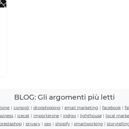
BLOG: Gli argomenti più letti
zione
consigli
dropshipping
email marketing
facebook
f
siness
icecat
importerone
indigo
lighthouse
local marke
prestashop
privacy
seo
shopify
smartworking
storytellin