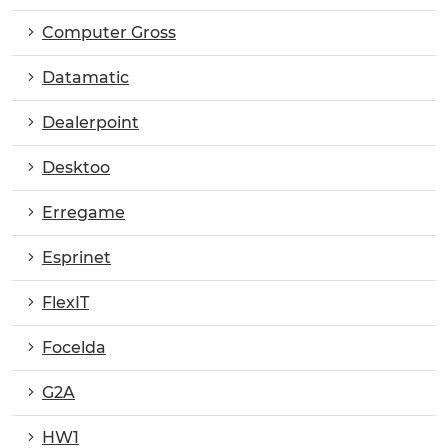
Computer Gross
Datamatic
Dealerpoint
Desktoo
Erregame
Esprinet
FlexIT
Focelda
G2A
HW1