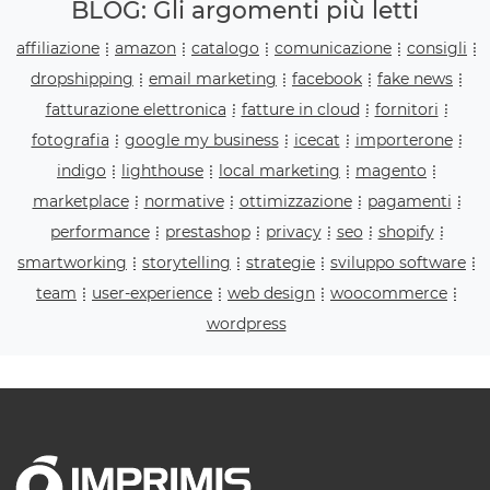
BLOG: Gli argomenti più letti
affiliazione
amazon
catalogo
comunicazione
consigli
dropshipping
email marketing
facebook
fake news
fatturazione elettronica
fatture in cloud
fornitori
fotografia
google my business
icecat
importerone
indigo
lighthouse
local marketing
magento
marketplace
normative
ottimizzazione
pagamenti
performance
prestashop
privacy
seo
shopify
smartworking
storytelling
strategie
sviluppo software
team
user-experience
web design
woocommerce
wordpress