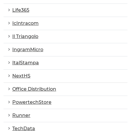
Life365
IcIntracom
Il Triangolo
IngramMicro
ItalStampa
NextHS
Office Distribution
PowertechStore
Runner
TechData