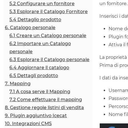
5.2 Configurare un fornitore
un fornitore.
5.3 Esplorare il Catalogo Fornitore
Inserisci i dat
5.4 Dettaglio prodotto
6. Catalogo personale
Nome del
6.1 Creare un Catalogo personale
Plugin f
6.2 Importare un Catalogo
Attiva il
personale
La proprietà
6.3 Esplorare il Catalogo personale
Prima di pro
6.4 Aggiornare il catalogo
6.5 Dettagli prodotto
I dati da ins
7. Mapping
Username
7.1 A cosa serve il Mapping
Password
7.2 Come effettuare il mapping
Percorso f
8. Gestione regole listini di vendita
Nome file
9. Plugin aggiuntivo Icecat
10. Integrazioni CMS