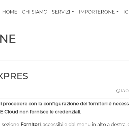
HOME
CHI SIAMO
SERVIZI
IMPORTERONE
I
ONE
 XPRES
18 O
i procedere con la configurazione dei fornitori è neces
 Cloud non fornisce le credenziali
.
a sezione
Fornitori
, accessibile dal menu in alto a destra