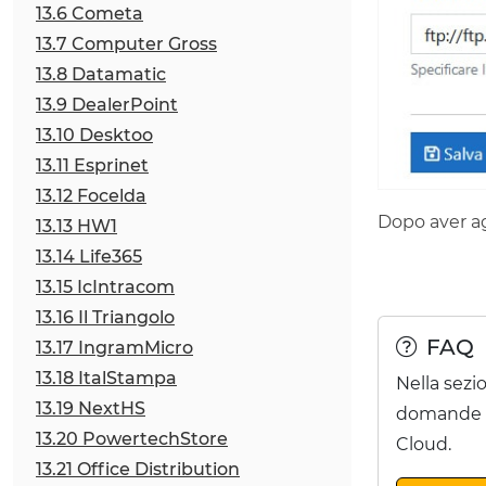
13.6 Cometa
13.7 Computer Gross
13.8 Datamatic
13.9 DealerPoint
13.10 Desktoo
13.11 Esprinet
13.12 Focelda
Dopo aver ag
13.13 HW1
13.14 Life365
13.15 IcIntracom
13.16 Il Triangolo
FAQ
13.17 IngramMicro
13.18 ItalStampa
Nella sezi
13.19 NextHS
domande pi
13.20 PowertechStore
Cloud.
13.21 Office Distribution