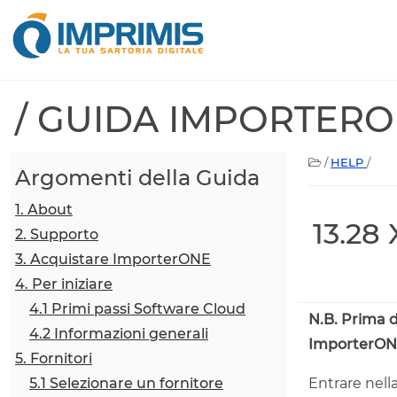
/ GUIDA IMPORTER
/
HELP
/
Argomenti della Guida
1. About
13.28
2. Supporto
3. Acquistare ImporterONE
4. Per iniziare
4.1 Primi passi Software Cloud
N.B. Prima d
4.2 Informazioni generali
ImporterONE
5. Fornitori
5.1 Selezionare un fornitore
Entrare nell