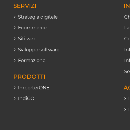
SERVIZI
I
Strategia digitale
Ch
Ecommerce
La
Siti web
Co
Sviluppo software
In
Formazione
In
Se
PRODOTTI
A
ImporterONE
IndiGO