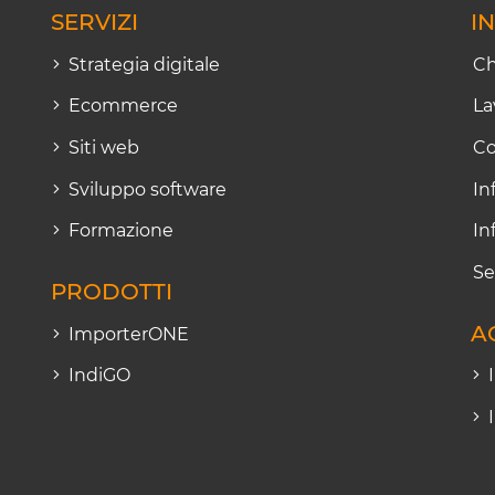
SERVIZI
I
Strategia digitale
Ch
Ecommerce
La
Siti web
Co
Sviluppo software
In
Formazione
In
Se
PRODOTTI
A
ImporterONE
IndiGO