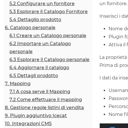
5.2 Configurare un fornitore
un fornitore.
5.3 Esplorare il Catalogo Fornitore
Inserisci i dat
5.4 Dettaglio prodotto
6. Catalogo personale
Nome del
6.1 Creare un Catalogo personale
Plugin f
6.2 Importare un Catalogo
Attiva il
personale
La proprietà
6.3 Esplorare il Catalogo personale
Prima di pro
6.4 Aggiornare il catalogo
6.5 Dettagli prodotto
I dati da ins
7. Mapping
Username
7.1 A cosa serve il Mapping
Password
7.2 Come effettuare il mapping
Percorso f
8. Gestione regole listini di vendita
Nome file
9. Plugin aggiuntivo Icecat
10. Integrazioni CMS