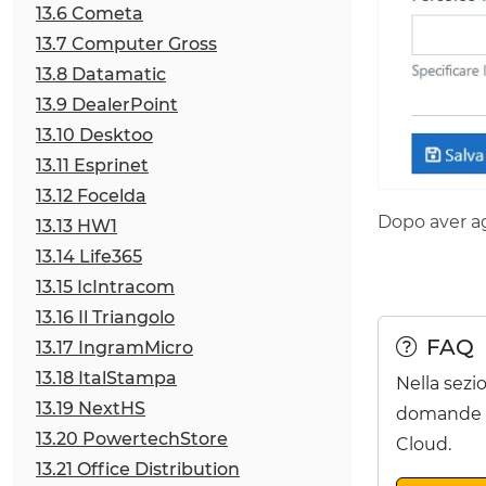
13.6 Cometa
13.7 Computer Gross
13.8 Datamatic
13.9 DealerPoint
13.10 Desktoo
13.11 Esprinet
13.12 Focelda
Dopo aver ag
13.13 HW1
13.14 Life365
13.15 IcIntracom
13.16 Il Triangolo
FAQ
13.17 IngramMicro
13.18 ItalStampa
Nella sezi
13.19 NextHS
domande pi
13.20 PowertechStore
Cloud.
13.21 Office Distribution