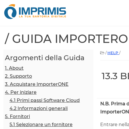
/ GUIDA IMPORTER
/
HELP
/
Argomenti della Guida
1. About
13.3 
2. Supporto
3. Acquistare ImporterONE
4. Per iniziare
4.1 Primi passi Software Cloud
N.B. Prima d
4.2 Informazioni generali
ImporterONE
5. Fornitori
5.1 Selezionare un fornitore
Entrare nell