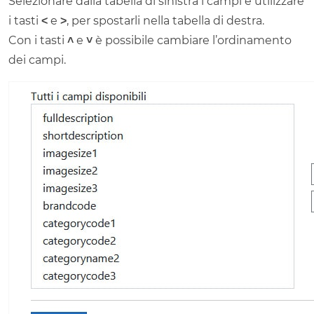
Selezionare dalla tabella di sinistra i campi e utilizzare
i tasti
˂
e
˃
, per spostarli nella tabella di destra.
Con i tasti
˄
e
˅
è possibile cambiare l’ordinamento
dei campi.