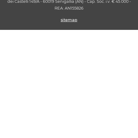
dei Castelli 149/A - 60019 Senigallia (AN) - Cap. Soc. i.v. € 45.000 -
REA: AN155826
sitemap