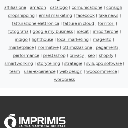
affiliazione
amazon
catalogo
comunicazione
consigli
dropshipping
email marketing
facebook
fake news
fatturazione elettronica
fatture in cloud
fornitori
fotografia
google my business
icecat
importerone
indigo
lighthouse
local marketing
magento
marketplace
normative
ottimizzazione
pagamenti
performance
prestashop
privacy
seo
shopify
smartworking
storytelling
strategie
sviluppo software
team
user-experience
web design
woocommerce
wordpress