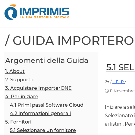
/ GUIDA IMPORTER
Argomenti della Guida
5.1 S
1. About
2. Supporto
/
HELP
/
3. Acquistare ImporterONE
11 Novembre
4. Per iniziare
4.1 Primi passi Software Cloud
Iniziare a se
4.2 Informazioni generali
Selezionato i
5. Fornitori
ai listini. P
5.1 Selezionare un fornitore