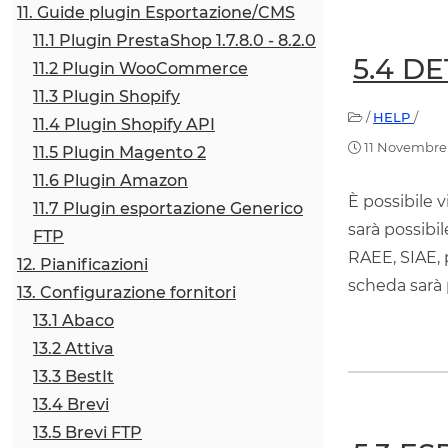
11. Guide plugin Esportazione/CMS
11.1 Plugin PrestaShop 1.7.8.0 - 8.2.0
5.4 D
11.2 Plugin WooCommerce
11.3 Plugin Shopify
/
HELP
/
11.4 Plugin Shopify API
11 Novembre
11.5 Plugin Magento 2
11.6 Plugin Amazon
È possibile v
11.7 Plugin esportazione Generico
sarà possibil
FTP
RAEE, SIAE, 
12. Pianificazioni
scheda sarà 
13. Configurazione fornitori
13.1 Abaco
13.2 Attiva
13.3 BestIt
13.4 Brevi
13.5 Brevi FTP