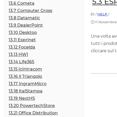
5.3 E
13.6 Cometa
13.7 Computer Gross
/
HELP
/
13.8 Datamatic
11 Novembre
13.9 DealerPoint
13.10 Desktoo
Una volta ave
13.11 Esprinet
tutti i prodo
13.12 Focelda
cliccare sul 
13.13 HW1
13.14 Life365
13.15 IcIntracom
13.16 Il Triangolo
13.17 IngramMicro
13.18 ItalStampa
13.19 NextHS
13.20 PowertechStore
13.21 Office Distribution