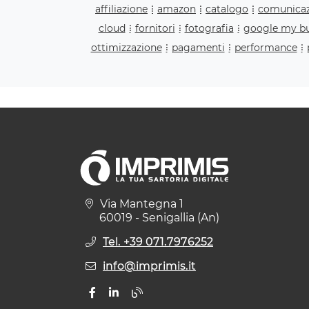
affiliazione
amazon
catalogo
comunica
cloud
fornitori
fotografia
google my bu
ottimizzazione
pagamenti
performance
Via Mantegna 1
60019 - Senigallia (An)
Tel. +39 071.7976252
info@imprimis.it