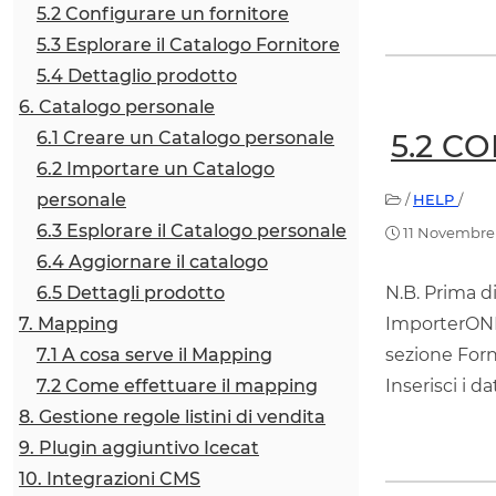
5.2 Configurare un fornitore
5.3 Esplorare il Catalogo Fornitore
5.4 Dettaglio prodotto
6. Catalogo personale
6.1 Creare un Catalogo personale
5.2 C
6.2 Importare un Catalogo
personale
/
HELP
/
6.3 Esplorare il Catalogo personale
11 Novembre
6.4 Aggiornare il catalogo
6.5 Dettagli prodotto
N.B. Prima d
7. Mapping
ImporterONE 
7.1 A cosa serve il Mapping
sezione Forn
7.2 Come effettuare il mapping
Inserisci i dat
8. Gestione regole listini di vendita
9. Plugin aggiuntivo Icecat
10. Integrazioni CMS