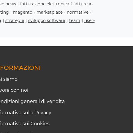
ake news
fatturazione elettronica
fatture in
ting
magento
marketplace
normative
g
strategie
sviluppo software
team
user-
NFORMAZIONI
i siamo
vora con noi
ndizioni generali di vendita
formativa sulla Privacy
formativa sui Cookies