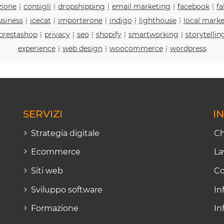
zione
consigli
dropshipping
email marketing
facebook
f
siness
icecat
importerone
indigo
lighthouse
local marke
prestashop
privacy
seo
shopify
smartworking
storytellin
experience
web design
woocommerce
wordpress
SERVIZI
I
Strategia digitale
Ch
Ecommerce
La
Siti web
Co
Sviluppo software
In
Formazione
In