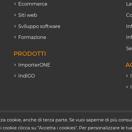
Ecommerce
La
Siti web
Co
Sviluppo software
In
Formazione
In
Se
PRODOTTI
A
ImporterONE
IndiGO
zza cookie, anche di terza parte. Se vuoi saperne di più consu
426 - Sede legale: Strada dei Castelli 149/A - 60019 Senigallia (AN) - C
 i cookie clicca su "Accetta i cookies". Per personalizzare le t