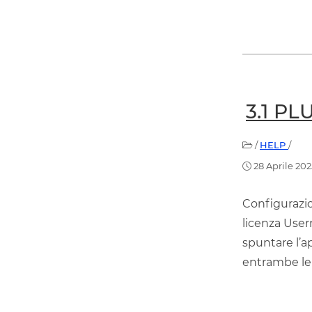
3.1 P
/
HELP
/
28 Aprile 202
Configurazion
licenza User
spuntare l’ap
entrambe le 