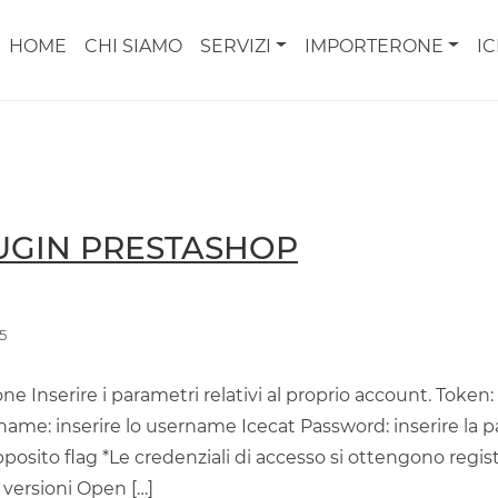
HOME
CHI SIAMO
SERVIZI
IMPORTERONE
I
LUGIN PRESTASHOP
5
e Inserire i parametri relativi al proprio account. Token: 
name: inserire lo username Icecat Password: inserire la 
posito flag *Le credenziali di accesso si ottengono regist
versioni Open […]