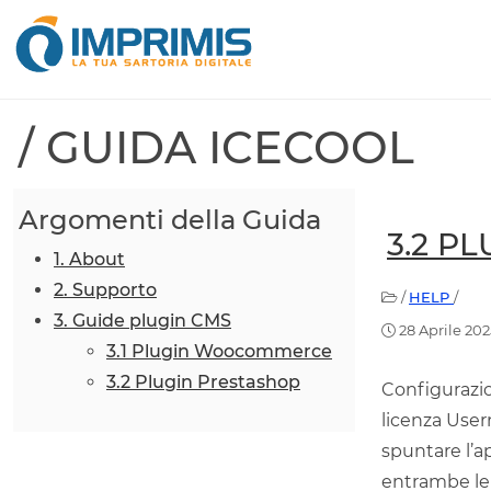
/ GUIDA ICECOOL
Argomenti della Guida
3.2 P
1. About
2. Supporto
/
HELP
/
3. Guide plugin CMS
28 Aprile 202
3.1 Plugin Woocommerce
3.2 Plugin Prestashop
Configurazion
licenza User
spuntare l’ap
entrambe le 