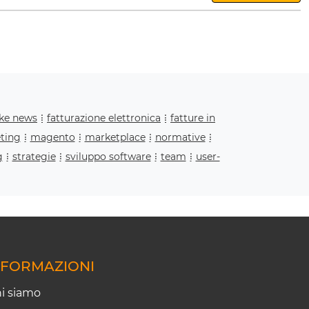
ake news
fatturazione elettronica
fatture in
ting
magento
marketplace
normative
g
strategie
sviluppo software
team
user-
NFORMAZIONI
i siamo