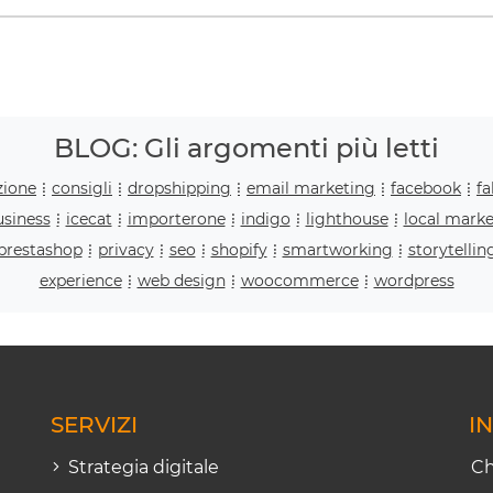
BLOG: Gli argomenti più letti
zione
consigli
dropshipping
email marketing
facebook
f
siness
icecat
importerone
indigo
lighthouse
local marke
prestashop
privacy
seo
shopify
smartworking
storytellin
experience
web design
woocommerce
wordpress
SERVIZI
I
Strategia digitale
Ch