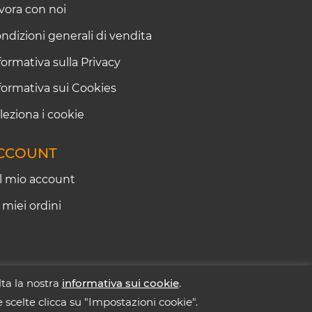
vora con noi
ndizioni generali di vendita
formativa sulla Privacy
formativa sui Cookies
leziona i cookie
CCOUNT
Il mio account
I miei ordini
lta la nostra
informativa sui cookie
.
ap. Soc. i.v. € 45.000 - REA: AN155826
ue scelte clicca su "Impostazioni cookie".