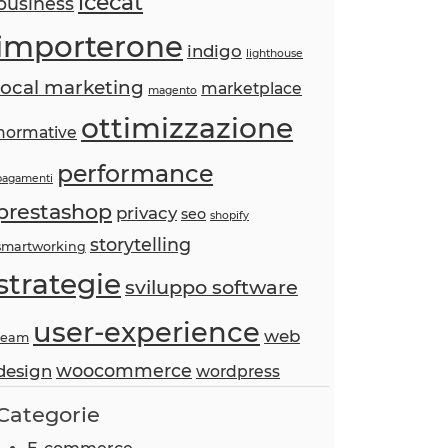
icecat
business
importerone
indigo
lighthouse
local marketing
marketplace
magento
ottimizzazione
normative
performance
pagamenti
prestashop
privacy
seo
shopify
storytelling
smartworking
strategie
sviluppo software
user-experience
web
team
woocommerce
design
wordpress
Categorie