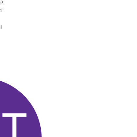
ta
i:
l