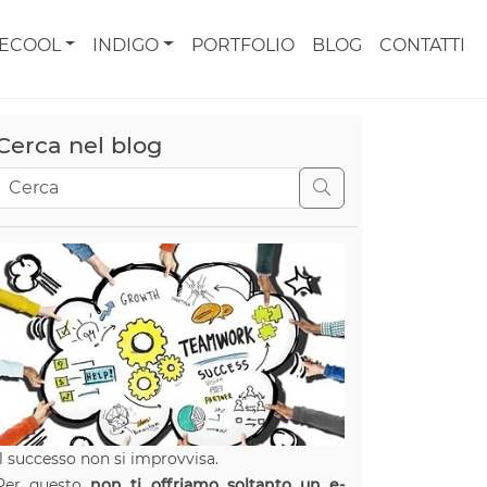
CECOOL
INDIGO
PORTFOLIO
BLOG
CONTATTI
Cerca nel blog
Il successo non si improvvisa.
Per questo
non ti offriamo soltanto un e-