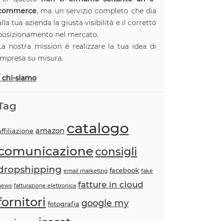
commerce
, ma un servizio completo che dia
alla tua azienda la giusta visibilità e il corretto
posizionamento nel mercato.
La nostra mission è realizzare la tua idea di
impresa su misura.
/ chi-siamo
Tag
catalogo
amazon
affiliazione
comunicazione
consigli
dropshipping
facebook
email marketing
fake
fatture in cloud
news
fatturazione elettronica
fornitori
google my
fotografia