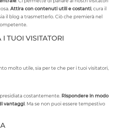
entrale
. Ci permette di parlare ai nostri visitatori
cosa.
Attira con contenuti utili e costanti
, cura il
sia il blog a trasmetterlo. Ciò che premierà nel
 competente.
I TUOI VISITATORI
 molto utile, sia per te che per i tuoi visitatori,
a presidiata costantemente.
Rispondere in modo
di vantaggi
. Ma se non puoi essere tempestivo
ZA