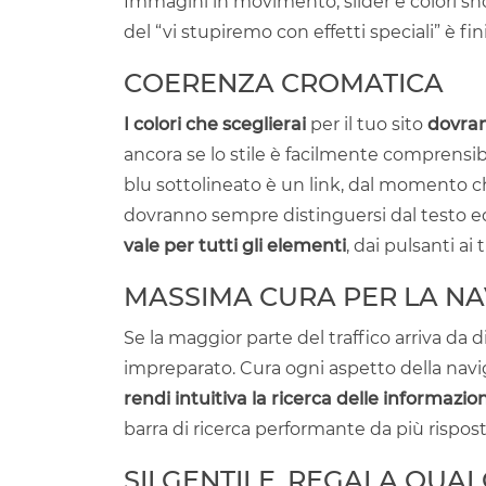
Immagini in movimento, slider e colori sh
del “vi stupiremo con effetti speciali” è f
COERENZA CROMATICA
I colori che sceglierai
per il tuo sito
dovrann
ancora se lo stile è facilmente comprensibi
blu sottolineato è un link, dal momento che
dovranno sempre distinguersi dal testo ed 
vale per tutti gli elementi
, dai pulsanti ai ti
MASSIMA CURA PER LA NA
Se la maggior parte del traffico arriva da d
impreparato. Cura ogni aspetto della na
rendi intuitiva la ricerca delle informazion
barra di ricerca performante da più rispost
SII GENTILE, REGALA QUA