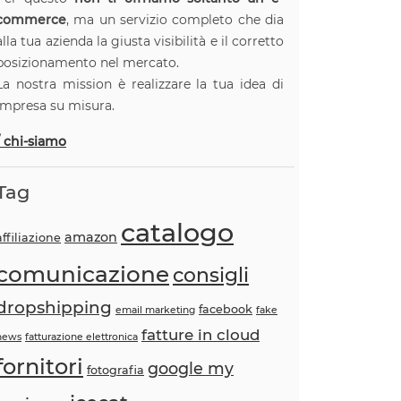
commerce
, ma un servizio completo che dia
alla tua azienda la giusta visibilità e il corretto
posizionamento nel mercato.
La nostra mission è realizzare la tua idea di
impresa su misura.
/ chi-siamo
Tag
catalogo
amazon
affiliazione
comunicazione
consigli
dropshipping
facebook
email marketing
fake
fatture in cloud
news
fatturazione elettronica
fornitori
google my
fotografia