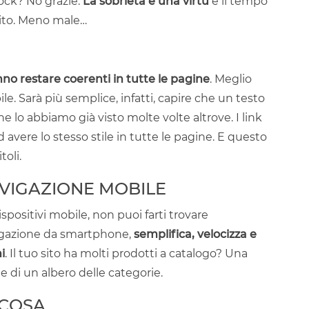
ock? No grazie.
La sobrietà è una virtù
e il tempo
inito. Meno male…
o restare coerenti in tutte le pagine
. Meglio
le. Sarà più semplice, infatti, capire che un testo
 lo abbiamo già visto molte volte altrove. I link
avere lo stesso stile in tutte le pagine. E questo
toli.
VIGAZIONE MOBILE
ispositivi mobile, non puoi farti trovare
vigazione da smartphone,
semplifica, velocizza e
i
. Il tuo sito ha molti prodotti a catalogo? Una
e di un albero delle categorie.
LCOSA