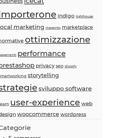
icecat
business
importerone
indigo
lighthouse
local marketing
marketplace
magento
ottimizzazione
normative
performance
pagamenti
prestashop
privacy
seo
shopify
storytelling
smartworking
strategie
sviluppo software
user-experience
web
team
woocommerce
design
wordpress
Categorie