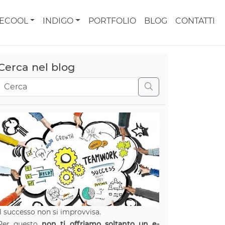
CECOOL
INDIGO
PORTFOLIO
BLOG
CONTATTI
Cerca nel blog
Il successo non si improvvisa.
Per questo
non ti offriamo soltanto un e-