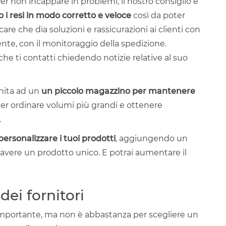
er non incappare in problemi, il nostro consiglio è
o i resi in modo corretto e veloce
così da poter
are che dia soluzioni e rassicurazioni ai clienti con
iente, con il monitoraggio della spedizione.
he ti contatti chiedendo notizie relative al suo
unita ad un
un piccolo magazzino per mantenere
er ordinare volumi più grandi e ottenere
.
 personalizzare i tuoi prodotti
, aggiungendo un
 avere un prodotto unico. E potrai aumentare il
dei fornitori
 importante, ma non è abbastanza per scegliere un