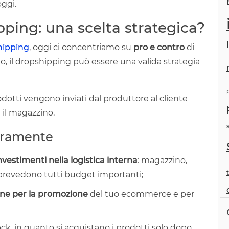
oggi.
ing: una scelta strategica?
hipping
, oggi ci concentriamo su
pro e contro
di
o, il dropshipping può essere una valida strategia
odotti vengono inviati dal produttore al cliente
 il magazzino.
curamente
nvestimenti nella logistica interna
: magazzino,
, prevedono tutti budget importanti;
one per la promozione
del tuo ecommerce e per
tock, in quanto si acquistano i prodotti solo dopo