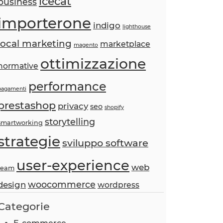
icecat
business
importerone
indigo
lighthouse
local marketing
marketplace
magento
ottimizzazione
normative
performance
pagamenti
prestashop
privacy
seo
shopify
storytelling
smartworking
strategie
sviluppo software
user-experience
web
team
woocommerce
design
wordpress
Categorie