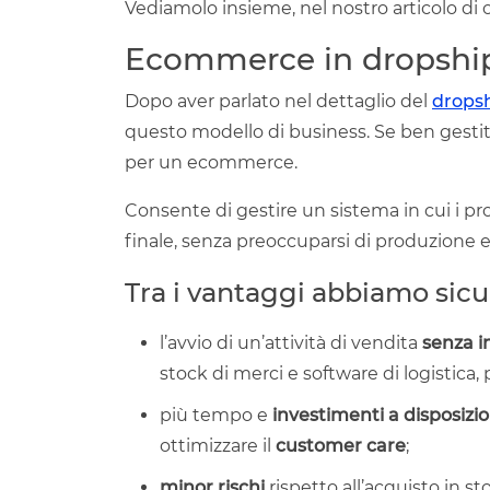
Vediamolo insieme, nel nostro articolo di 
Ecommerce in dropshipp
Dopo aver parlato nel dettaglio del
drops
questo modello di business. Se ben gestit
per un ecommerce.
Consente di gestire un sistema in cui i pr
finale, senza preoccuparsi di produzione e
Tra i vantaggi abbiamo si
l’avvio di un’attività di vendita
senza i
stock di merci e software di logistica
più tempo e
investimenti a disposizi
ottimizzare il
customer care
;
minor rischi
rispetto all’acquisto in s