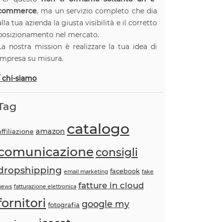
commerce
, ma un servizio completo che dia
alla tua azienda la giusta visibilità e il corretto
posizionamento nel mercato.
La nostra mission è realizzare la tua idea di
impresa su misura.
/ chi-siamo
Tag
catalogo
amazon
affiliazione
comunicazione
consigli
dropshipping
facebook
email marketing
fake
fatture in cloud
news
fatturazione elettronica
fornitori
google my
fotografia