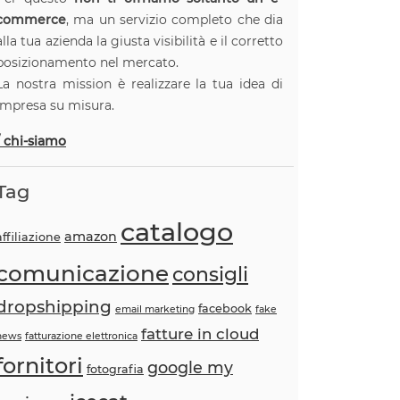
commerce
, ma un servizio completo che dia
alla tua azienda la giusta visibilità e il corretto
posizionamento nel mercato.
La nostra mission è realizzare la tua idea di
impresa su misura.
/ chi-siamo
Tag
catalogo
amazon
affiliazione
comunicazione
consigli
dropshipping
facebook
email marketing
fake
fatture in cloud
news
fatturazione elettronica
fornitori
google my
fotografia