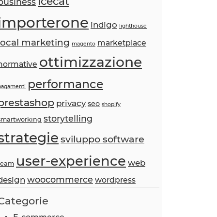
icecat
business
importerone
indigo
lighthouse
local marketing
marketplace
magento
ottimizzazione
normative
performance
pagamenti
prestashop
privacy
seo
shopify
storytelling
smartworking
strategie
sviluppo software
user-experience
web
team
woocommerce
design
wordpress
Categorie