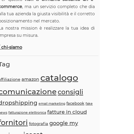
commerce
, ma un servizio completo che dia
alla tua azienda la giusta visibilità e il corretto
posizionamento nel mercato.
La nostra mission è realizzare la tua idea di
impresa su misura.
/ chi-siamo
Tag
catalogo
amazon
affiliazione
comunicazione
consigli
dropshipping
facebook
email marketing
fake
fatture in cloud
news
fatturazione elettronica
fornitori
google my
fotografia