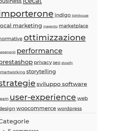
icecat
business
importerone
indigo
lighthouse
local marketing
marketplace
magento
ottimizzazione
normative
performance
pagamenti
prestashop
privacy
seo
shopify
storytelling
smartworking
strategie
sviluppo software
user-experience
web
team
woocommerce
design
wordpress
Categorie