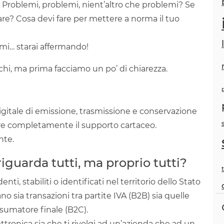
 Problemi, problemi, nient’altro che problemi? Se
? Cosa devi fare per mettere a norma il tuo
emi… starai affermando!
chi, ma prima facciamo un po’ di chiarezza.
igitale di emissione, trasmissione e conservazione
re completamente il supporto cartaceo.
te.
riguarda tutti, ma proprio tutti?
nti, stabiliti o identificati nel territorio dello Stato
no sia transazioni tra partite IVA (B2B) sia quelle
nsumatore finale (B2C).
ttronica sia che ti rivolgi ad un’azienda che ad un