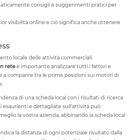
omaticamente consigli e suggerimenti pratici per
r visibilità online e ciò significa anche ottenere
ess
mento locale delle attività commerciali.
in rete
è importante analizzare tutti i fattori e
are a comparire tra le prime posizioni sui motori di
e:
pondenza di una scheda local con i risultati di ricerca
 esaurienti e dettagliate sull’attività può
eglio la vostra azienda, abbinando la scheda local
 indica la distanza di ogni potenziale risultato dalla