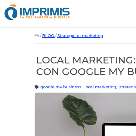
/
BLOG
/
Strategie di marketing
LOCAL MARKETING: 
CON GOOGLE MY B
google my business
,
local marketing
,
strategi