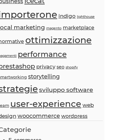
icecat
business
importerone
indigo
lighthouse
local marketing
marketplace
magento
ottimizzazione
normative
performance
pagamenti
prestashop
privacy
seo
shopify
storytelling
smartworking
strategie
sviluppo software
user-experience
web
team
woocommerce
design
wordpress
Categorie