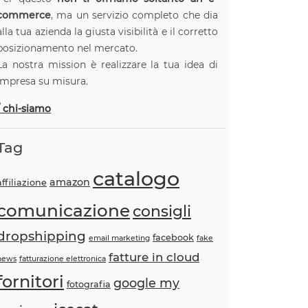
commerce
, ma un servizio completo che dia
alla tua azienda la giusta visibilità e il corretto
posizionamento nel mercato.
La nostra mission è realizzare la tua idea di
impresa su misura.
/ chi-siamo
Tag
catalogo
amazon
affiliazione
comunicazione
consigli
dropshipping
facebook
email marketing
fake
fatture in cloud
news
fatturazione elettronica
fornitori
google my
fotografia